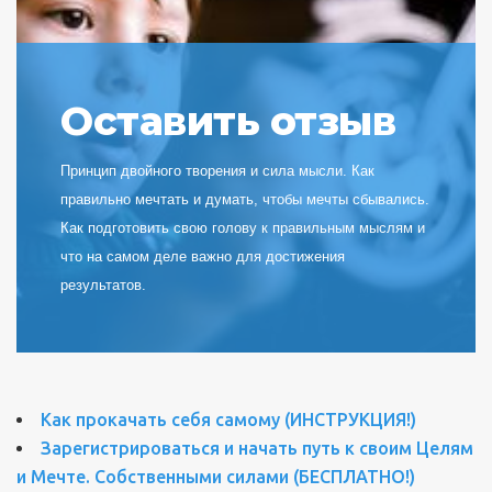
Оставить отзыв
Принцип двойного творения и сила мысли. Как
правильно мечтать и думать, чтобы мечты сбывались.
Как подготовить свою голову к правильным мыслям и
что на самом деле важно для достижения
результатов.
Как прокачать себя самому (ИНСТРУКЦИЯ!)
Зарегистрироваться и начать путь к своим Целям
и Мечте. Собственными силами (БЕСПЛАТНО!)