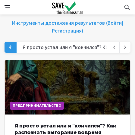
Инструменты достижения результатов (Войти|
Регистрация)
Я просто устал или я "кончился"? Как распозн
Духовные скрепы бизнеса: как построить корп
Достиг всех своих целей сам! “ОБРАЗ - ДЕЙСТВ
Предпринимательская смекалка: методы сти
Новый старт в любом возрасте. Как сменить п
ПРЕДПРИНИМАТЕЛЬСТВО
Я просто устал или я "кончился"? Как
распознать выгорание вовремя